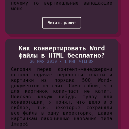
почему то вертикальные выпадающие
меню
Читать далее
Как конвертировать Word
файлы в HTML бесплатно?
26 МАЯ 2010
•
1 МИН ЧТЕНИЯ
Сегодня перед контент-менеджерами
встала задача: перенести тексты и
картинки из порядка 500 Word-
документов на сайт. Само собой, что
для картинок копи-паст не катит.
Поискав какую нибудь тулзу для
конвертации, я понял, что дело это
гиблое, т.к. некоторые сохраняли
все файлы в одну директорию, давая
картинкам лаконичные названия типа
image&