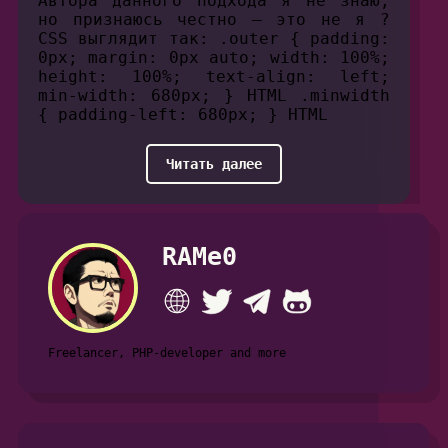
Автора данного подхода я не знаю,
но признаюсь честно — это не я ?
CSS выглядит так: .outer { padding:
0px; margin: 0px auto; width: 100%;
height: 100%; text-align: left;
min-width: 680px; } HTML .minwidth
{ padding-left: 680px; } HTML
Читать далее
RAMe0
Freelancer, PHP-developer and more