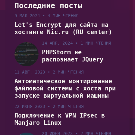
Последние посты
9 МАЯ 2024
•
4 МИН ЧТЕНИЯ
Let's Encrypt для сайта на
хостинге Nic.ru (RU center)
14 АПР. 2024
•
1 МИН ЧТЕНИЯ
PHPStorm не
распознает JQuery
11 АВГ. 2023
•
2 МИН ЧТЕНИЯ
Автоматическое монтирование
файловой системы с хоста при
запуске виртуальной машины
22 ИЮНЯ 2023
•
2 МИН ЧТЕНИЯ
Подключение к VPN IPsec в
Manjaro Linux
20 ИЮНЯ 2023
•
2 МИН ЧТЕНИЯ