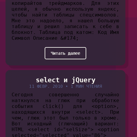
копирайтов трейдмарков. Для этих
целей, я обычно использую яндекс,
чтобы найти таблицы спецсимволов.
Мне это надоело, я нашел большую
таблицу и решил записать к себе в
блокнот. Таблица под катом: Код Имя
Символ Описание &#174;
Читать далее
select и jQuery
11 ФЕВР. 2010
•
1 МИН ЧТЕНИЯ
Сегодня совершенно случайно
наткнулся на глюк при обработке
события click() для <option>,
находящихся внутри <select>. При
чем, глюк этот был только в хроме.
Вот исходный (глючащий) вариант:
HTML <select id="selSize"> <option
selected="selected" value="86">