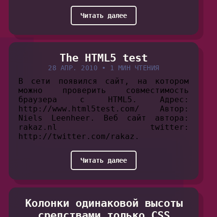
Читать далее
The HTML5 test
28 АПР. 2010
•
1 МИН ЧТЕНИЯ
В сети появился сайт, на котором
можно проверить совместимость
браузера с HTML5. Адрес:
http://www.html5test.com/ Автор:
Niels Leenheer. Веб сайт автора:
rakaz.nl twitter:
http://twitter.com/rakaz.
Читать далее
Колонки одинаковой высоты
средствами только CSS