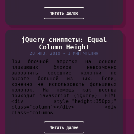
Читать далее
jQuery сниппеты: Equal
Column Height
28 ЯНВ. 2010
•
1 МИН ЧТЕНИЯ
При блочной вёрстке на основе
плавающих блоков невозможно
выровнять соседние колонки по
высоте большей из них. Если,
конечно не использовать фальшивых
колонок. На помощь как всегда
приходит javascript (jQuery): HTML
<div style="height:350px;"
class="column"></div> <div
class="column&
Читать далее