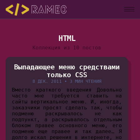
HTML
Коллекция из 10 постов
Выпадающее меню средствами
только CSS
8 ДЕК. 2011
•
3 МИН ЧТЕНИЯ
Вместо краткого введения Довольно
часто мне требуется ставить на
сайты вертикальное меню. И, иногда,
заказчики просят сделать так, чтобы
подменю раскрывалось не как
подпункт, а раскрывалось отдельным
блоком правее основного меню, его
подменю еще правее и так далее… Я
долго искал решения в интернете, но