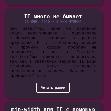
IE много не бывает
15 ЯНВ. 2010
•
1 МИН ЧТЕНИЯ
Как известно, одна из основных
задач верстальщика — одинаковое
отображение странички в разных
браузерах. И тут с мозилой, оперой
и, прочими, сафари проблем не
возникает, а вот с Internet
Explirer’ом придется повозиться,
так как в различных версиях IE ваши
странички могут выглядеть
совершенно по разному! Как же это
проверить? Есть
Читать далее
min-width для IE c помощью