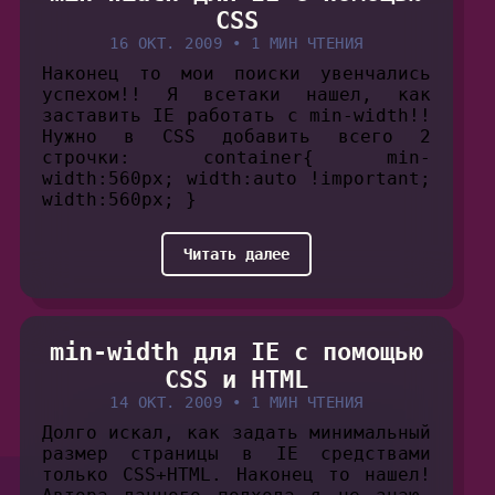
CSS
16 ОКТ. 2009
•
1 МИН ЧТЕНИЯ
Наконец то мои поиски увенчались
успехом!! Я всетаки нашел, как
заставить IE работать с min-width!!
Нужно в CSS добавить всего 2
строчки: container{ min-
width:560px; width:auto !important;
width:560px; }
Читать далее
min-width для IE c помощью
CSS и HTML
14 ОКТ. 2009
•
1 МИН ЧТЕНИЯ
Долго искал, как задать минимальный
размер страницы в IE средствами
только CSS+HTML. Наконец то нашел!