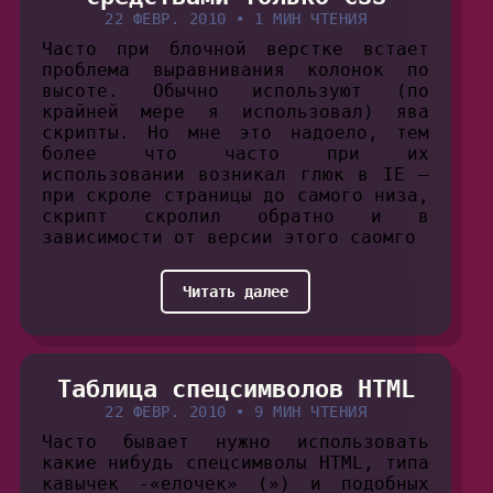
22 ФЕВР. 2010
•
1 МИН ЧТЕНИЯ
Часто при блочной верстке встает
проблема выравнивания колонок по
высоте. Обычно используют (по
крайней мере я использовал) ява
скрипты. Но мне это надоело, тем
более что часто при их
использовании возникал глюк в IE —
при скроле страницы до самого низа,
скрипт скролил обратно и в
зависимости от версии этого саомго
Читать далее
Таблица спецсимволов HTML
22 ФЕВР. 2010
•
9 МИН ЧТЕНИЯ
Часто бывает нужно использовать
какие нибудь спецсимволы HTML, типа
кавычек -«елочек» (») и подобных