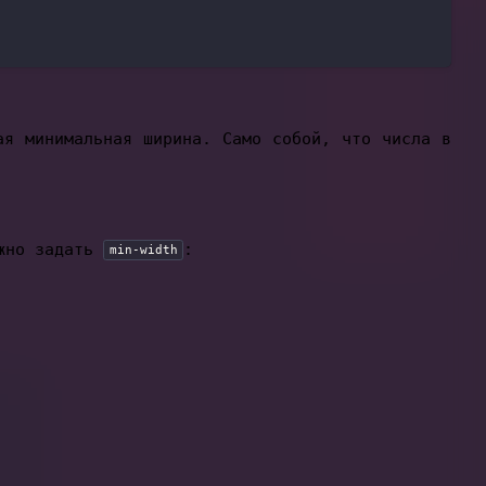
ая минимальная ширина. Само собой, что числа в
ужно задать
:
min-width