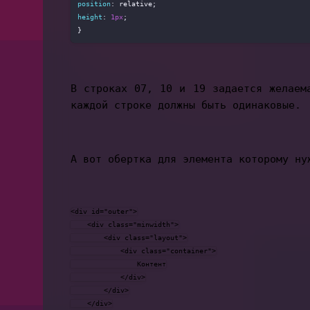
position
height
: 
1px
;

В строках 07, 10 и 19 задается желаем
каждой строке должны быть одинаковые.
А вот обертка для элемента которому н
<div id="outer">

    <div class="minwidth">

        <div class="layout">

            <div class="container">

                Контент

            </div>

        </div>

    </div>
