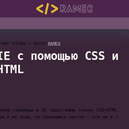
МИН ЧТЕНИЯ
•
АВТОР
RAME0
IE c помощью CSS и
HTML
змер страницы в IE средствами только CSS+HTML.
да я не знаю, но признаюсь честно — это не я ?