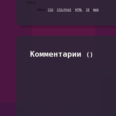
Теги:
CSS
,
CSS/html
,
HTML
,
IE
,
Web
Комментарии
(
)