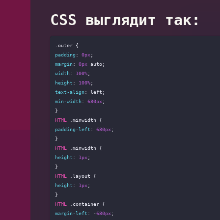
CSS выглядит так:
.outer
padding
: 
0px
margin
: 
0px
width
: 
100%
height
: 
100%
text-align
min-width
: 
680px
;

HTML
.minwidth
padding-left
: 
680px
;

HTML
.minwidth
height
: 
1px
;

HTML
.layout
height
: 
1px
;

HTML
.container
margin-left
: -
680px