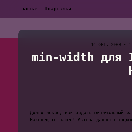
Главная
Шпаргалки
14 ОКТ. 2009
•
1 
min-width для 
Долго искал, как задать минимальный ра
Наконец то нашел! Автора данного подхо