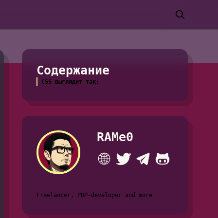
Содержание
CSS выглядит так:
RAMe0
Freelancer, PHP-developer and more