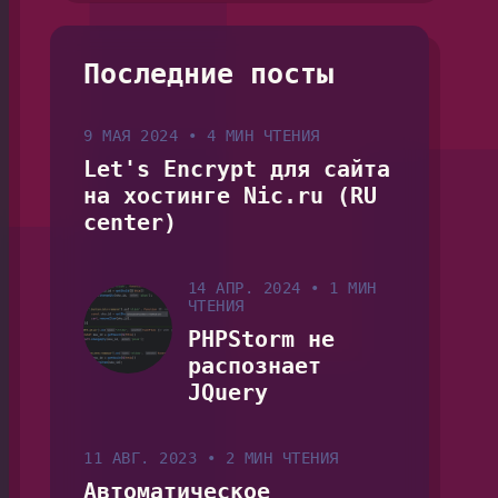
Последние посты
9 МАЯ 2024
•
4 МИН ЧТЕНИЯ
Let's Encrypt для сайта
на хостинге Nic.ru (RU
center)
14 АПР. 2024
•
1 МИН
ЧТЕНИЯ
PHPStorm не
распознает
JQuery
11 АВГ. 2023
•
2 МИН ЧТЕНИЯ
Автоматическое