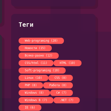
Теги
Web-programing (28)
Новости (15)
Всяко-разно (12)
CSS/html (11)
HTML (10)
Soft-programing (10)
Linux (10)
CSS (8)
PHP (8)
Работа (8)
Windows (8)
C# (7)
Windows 8 (7)
.NET (7)
IE (6)