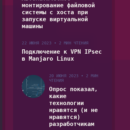
монтирование файловой
системы с хоста при
запуске виртуальной
машины
22 ИЮНЯ 2023
•
2 МИН ЧТЕНИЯ
Подключение к VPN IPsec
в Manjaro Linux
20 ИЮНЯ 2023
•
2 МИН
ЧТЕНИЯ
Опрос показал,
какие
технологии
нравятся (и не
нравятся)
разработчикам