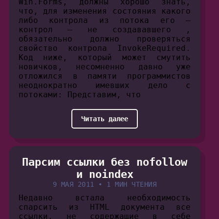
Win.Forms, должны хорошо знать,
что, для изменения состояния какого
либо контрола из потока его —
контрол — не создававшего ,
обязательно должно проверяться
свойство контрола InvokeRequired.
Код ниже, который может смутить
новичков, несомненно давно уже
отложился в памяти программистов
неоднократно имевших дело с
потоками: Представим, что
Читать далее
Парсим ссылки без nofollow
и noindex
9 МАЯ 2011
•
1 МИН ЧТЕНИЯ
Недавно встала необходимость
спарсить из HTML документа все
ссылки, не содержащие в себе