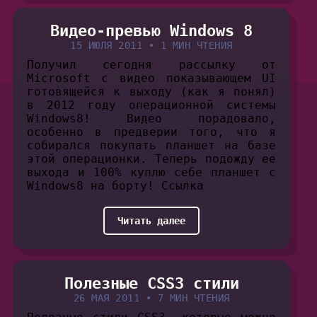
Видео-превью Windows 8
15 ИЮЛЯ 2011
•
1 МИН ЧТЕНИЯ
Получил сегодня рассылку от
Microsoft с видео показывающем UI
готовящейся к выходу (как я понял)
в 2012 году операционной системы
Windows8! Видео порадовало,
особенно в предверии того, что я
собирался покупать планшет на базе
этой операционки. Теперь подожду ее
выхода и 100% куплю себе планшет с
Windows8 на борту! Ссылка
Читать далее
Полезные CSS3 стили
26 МАЯ 2011
•
7 МИН ЧТЕНИЯ