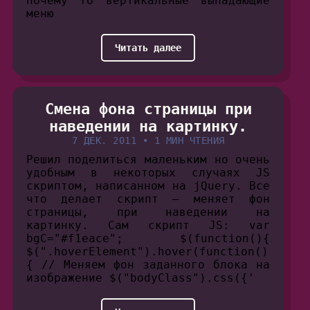
почему то вертикальные выпадающие
меню
Читать далее
Смена фона страницы при
наведении на картинку.
7 ДЕК. 2011
•
1 МИН ЧТЕНИЯ
Решил поделиться маленьким но очень
удобным в некоторых случаях JS
скриптом, написанном на jQuery. Все
что делает скрипт — меняет фон
страницы, при наведении на
картинку. Сам скрипт JS: var
bgC="#f1eace"; $(function(){
$(".hoverElement").hover(function()
{ // Меняем фон заданного блока на
изображение $("bodyClass").css({'