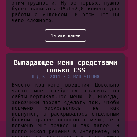
этим трудности. Ну во-первых, нужно
будет написать OAuth2,0 клиент для
работы с Яндексом. В этом нет ни
чего сложного.
Читать далее
Выпадающее меню средствами
только CSS
8 ДЕК. 2011
•
3 МИН ЧТЕНИЯ
Вместо краткого введения Довольно
часто мне требуется ставить на
сайты вертикальное меню. И, иногда,
заказчики просят сделать так, чтобы
подменю раскрывалось не как
подпункт, а раскрывалось отдельным
блоком правее основного меню, его
подменю еще правее и так далее… Я
долго искал решения в интернете, но