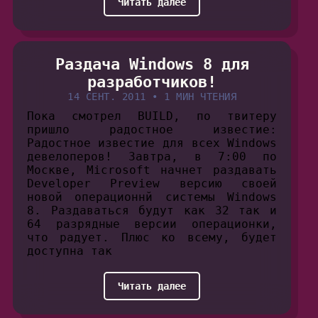
Читать далее
Раздача Windows 8 для
разработчиков!
14 СЕНТ. 2011
•
1 МИН ЧТЕНИЯ
Пока смотрел BUILD, по твитеру
пришло радостное известие:
Радостное известие для всех Windows
девелоперов! Завтра, в 7:00 по
Москве, Microsoft начнет раздавать
Developer Preview версию своей
новой операционнй системы Windows
8. Раздаваться будут как 32 так и
64 разрядные версии операционки,
что радует. Плюс ко всему, будет
доступна так
Читать далее