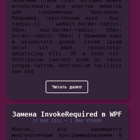
Полезные стили CSS3, которые можно
использовать для верстки макетов
для современных браузеров.
Например, скругленные края: .box-
radius-1{ -webkit-border-radius:
50px; -moz-border-radius: 50px;
border-radius: 50px; } Примеры кода
и результата далее: Lorem ipsum
dolor sit amet, consectetur
adipiscing elit. Ut a nibh est.
Vestibulum laoreet quam ut lacus
congue rutrum. Vestibulum facilisis
sem sed
Читать далее
Замена InvokeRequired в WPF
17 МАЯ 2011
•
1 МИН ЧТЕНИЯ
Многие, кто занимается
многопоточным программированием в