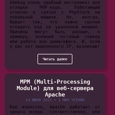
Xdebug очень удобный инструмент для
отладки PHP-кода. Работающий
отлично в связке с PhpStorm на
локальной машине. Но, иногда,
бывает так, что нужно срочно
отладить код на удаленной машине.
Причины могут быть разные, к
примеру, внешний тестовый сервер
или работа вне дома/офиса. И, если
у вас нет выделенного IP, возникают
Читать далее
MPM (Multi-Processing
Module) для веб-сервера
Apache
14 ИЮНЯ 2013
•
1 МИН ЧТЕНИЯ
Как известно, Apache работает от
одного юзера. Соответственно, php