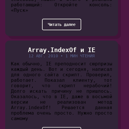
работающий: Откройте консоль:
«Пуск»
Читать далее
Array.IndexOf и IE
12 АВГ. 2010
•
1 МИН ЧТЕНИЯ
Как обычно, IE преподносит сюрпризы
каждый день. Вот и сегодня, написал
для одного сайта скрипт. Проверил,
работает. Показал клиенту, тот
говорит, что скрипт нерабочий!
Долго искать причину не пришлось.
Оказалось, что в IE, даже в восьмой
версии не реализован метод
Array.indexOf! Решается данная
проблема очень просто. Нужно просто
самому