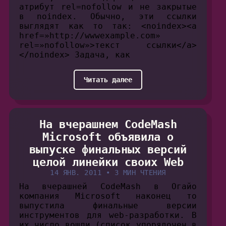
атрибут rel=nofollow и не закрытые
в noindex. Обычно, эти ссылки
выглядят как то так: <noindex><a
href=»http://wwwexample.com»
rel=»nofollow»>текст ссылки</a>
</noindex> Задача, как
Читать далее
На вчерашнем CodeMash
Microsoft объявила о
выпуске финальных версий
целой линейки своих Web
14 ЯНВ. 2011
•
3 МИН ЧТЕНИЯ
На вчерашней CodeMash в Огайо
компания Microsoft наконец то
выпустила финальные версии
инструментов для web-разработки. В
их число вошли (список упорядочен в