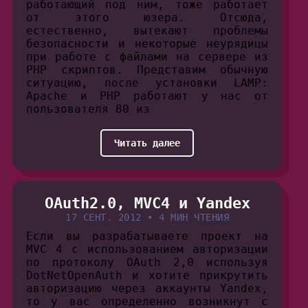
работающий под ним, тоже работает
от этого юзера. Отсюда,
естественно, вытекают проблемы
безопасности и некоторые неурядицы
при работе с файлами на сервере из
PHP скриптов. Представим обычную
ситуацию, после установки LAMP:
Apache и PHP работают у нас от
пользователя 80 из
Читать далее
OAuth2.0, MVC4 и Yandex
17 СЕНТ. 2012
•
4 МИН ЧТЕНИЯ
Если вы разрабатываете проект на
MVC 4 с использованием авторизации
по протоколу OAuth 2,0 используя
DotNetOpenAuth и хотите прикрутить
авторизацию через аккаунты Yandex,
то у вас определенно возникнут с