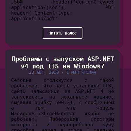
JSON header('Content-type:
application/json'); PDF
header('Content-type:
application/pdf'
Читать далее
Проблемы с запуском ASP.NET
v4 под IIS на Windows7
23 АВГ. 2010
•
1 МИН ЧТЕНИЯ
Сегодня столкнулся с такой
проблемой, что после установки IIS,
сайты написанные на ASP.NET 4 не
запускались на локальной машине,
выдавая ошибку 500.21, с сообщением
о том, что модуль
ManagedPipelineHandler якобы не
работает. Побороздив просторы
интернета и перепробовав кучу
способов, нашел в итоге 1 реально