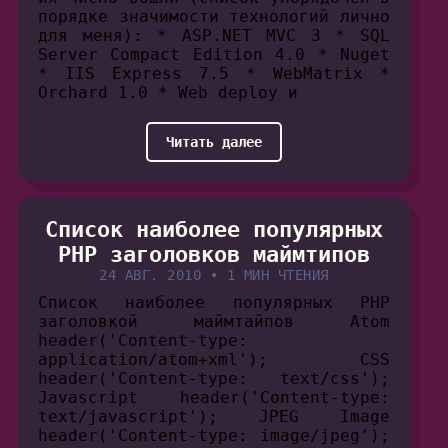
порядке значимости технологий лично
для меня): * ASP.NET MVC 3 * SQL
Server Compact Edition 4.0 * Nuget
* IIS Express 7.5 * WebMatrix *
Orchard 1.0 * Web deploy и
Читать далее
Список наиболее популярных
PHP заголовков маймтипов
24 АВГ. 2010
•
1 МИН ЧТЕНИЯ
Список наиболее популярных PHP
заголовкой маймтайпов Atom
header('Content-type:
application/atom+xml'); CSS
header('Content-type: text/css');
Javascript header('Content-type:
text/javascript'); JPEG Image
header('Content-type: image/jpeg');