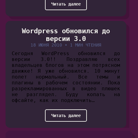
Читать далее
Wordpress обновился до
версии 3.0
18 ИЮНЯ 2010
•
1 МИН ЧТЕНИЯ
Сегодня WordPress обновился до
версии 3.0!! Поздравляю всех
владельцев блогов на этом потрясном
движке! Я уже обновился. 10 минут
полет нормальный. Все темы и
плагины в рабочем состоянии. Пока
разрекламированных в видео плюшек
не разглядел. Буду копать на
офсайте, как их подключить…
Читать далее