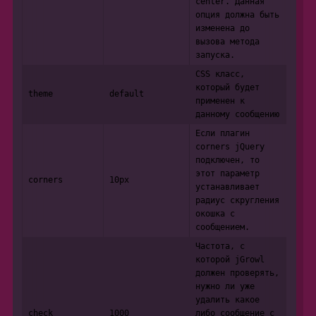
center. Данная
опция должна быть
изменена до
вызова метода
запуска.
CSS класс,
который будет
theme
default
применен к
данному сообщению
Если плагин
corners jQuery
подключен, то
этот параметр
corners
10px
устанавливает
радиус скругления
окошка с
сообщением.
Частота, с
которой jGrowl
должен проверять,
нужно ли уже
удалить какое
check
1000
либо сообщение с