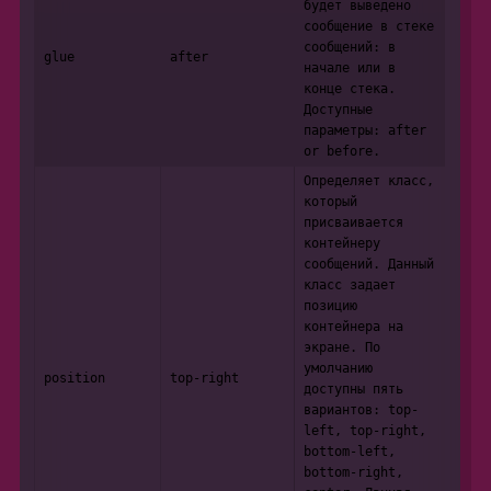
будет выведено
сообщение в стеке
сообщений: в
glue
after
начале или в
конце стека.
Доступные
параметры: after
or before.
Определяет класс,
который
присваивается
контейнеру
сообщений. Данный
класс задает
позицию
контейнера на
экране. По
умолчанию
position
top-right
доступны пять
вариантов: top-
left, top-right,
bottom-left,
bottom-right,