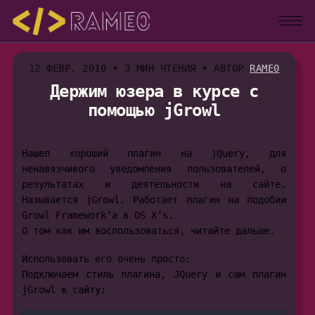
12 ФЕВР. 2010
•
3 МИН ЧТЕНИЯ
•
АВТОР
RAME0
Держим юзера в курсе с
помощью jGrowl
Нашел хороший плагин на jQuery, для
ненавязчивого уведомления пользователей, о
результатах и деятельности на сайте.
Называется jGrowl. Работает плагин на подобии
Growl Framework’а в OS X’s.
О том как им воспользоваться, читайте дальше.
Использовать его очень просто:
Подключаем стиль плагина, JQuery и сам плагин
jGrowl к сайту: