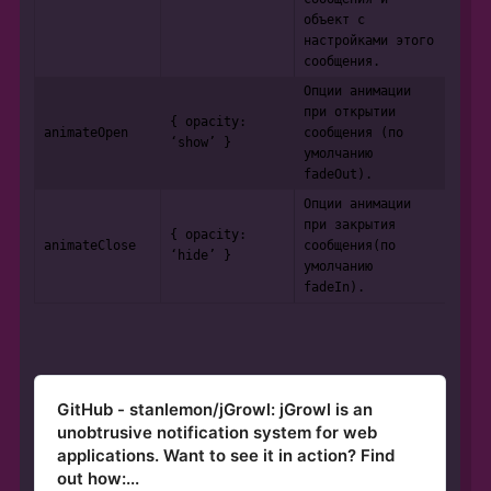
объект с
настройками этого
сообщения.
Опции анимации
при открытии
{ opacity:
animateOpen
сообщения (по
‘show’ }
умолчанию
fadeOut).
Опции анимации
при закрытия
{ opacity:
animateClose
сообщения(по
‘hide’ }
умолчанию
fadeIn).
GitHub - stanlemon/jGrowl: jGrowl is an
unobtrusive notification system for web
applications. Want to see it in action? Find
out how:...