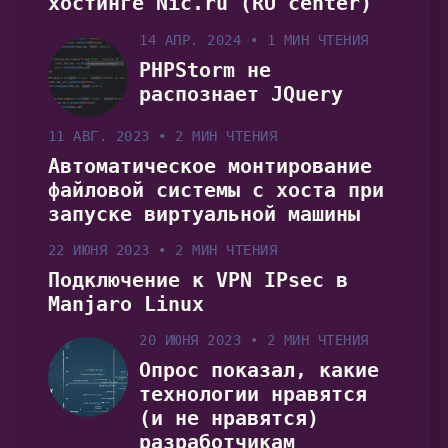
хостинге Nic.ru (RU center)
14 АПР. 2024
•
1 МИН ЧТЕНИЯ
PHPStorm не
распознает JQuery
11 АВГ. 2023
•
2 МИН ЧТЕНИЯ
Автоматическое монтирование
файловой системы с хоста при
запуске виртуальной машины
22 ИЮНЯ 2023
•
2 МИН ЧТЕНИЯ
Подключение к VPN IPsec в
Manjaro Linux
20 ИЮНЯ 2023
•
2 МИН ЧТЕНИЯ
Опрос показал, какие
технологии нравятся
(и не нравятся)
разработчикам