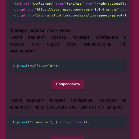
<
link
rel
=
"stylesheet"
type
=
"text/css"
href
=
"//cdnjs.cloudflare.com
<
script
src
=
"https://code.jquery.com/jquery-3.6.4.min.js"
crossorig
<
script
src
=
"//cdnjs.cloudflare.com/ajax/libs/jquery-jgrowl/1.4.8/j
Примеры вызова сообщения:
Такой вариант просто покажет сообщение и
скроет его через 3000 миллисекунд (по
умолчанию)
$.
jGrowl
(
"Hello world!"
Попробовать
Такой вариант покажет сообщение, которое не
исчезнет, пока пользователь сам его не закроет
$.
jGrowl
(
"Я залипло!"
, { 
sticky
: 
true