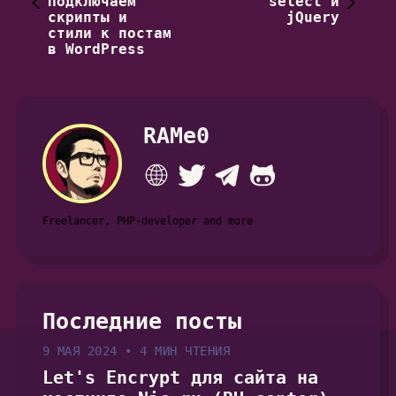
Подключаем
select и
скрипты и
jQuery
стили к постам
в WordPress
RAMe0
Freelancer, PHP-developer and more
Последние посты
9 МАЯ 2024
•
4 МИН ЧТЕНИЯ
Let's Encrypt для сайта на