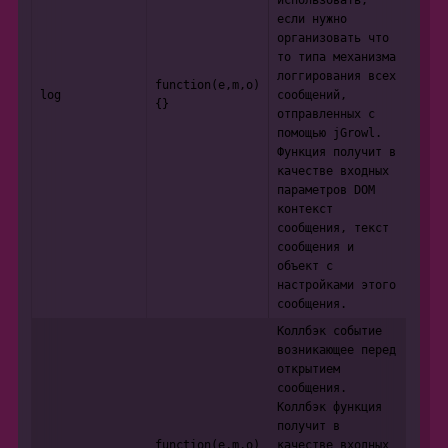
если нужно
организовать что
то типа механизма
логгирования всех
function(e,m,o)
log
сообщений,
{}
отправленных с
помощью jGrowl.
Функция получит в
качестве входных
параметров DOM
контекст
сообщения, текст
сообщения и
объект с
настройками этого
сообщения.
Коллбэк событие
возникающее перед
открытием
сообщения.
Коллбэк функция
получит в
function(e,m,o)
качестве входных