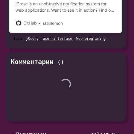
jGrowl is an unobtrusive notification system for
web applications. Want to see it in action? Find out
how:... - GitHub - stanlemon/jGrowl: jGrowl is an
unobtrusive notification system for web app…
GitHub
stanlemon
Теги:
jQuery
,
user-interface
,
Web-programing
Комментарии
(
)