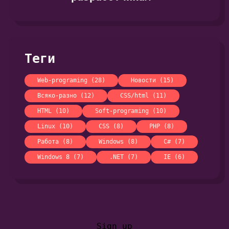
Теги
Web-programing (28)
Новости (15)
Всяко-разно (12)
CSS/html (11)
HTML (10)
Soft-programing (10)
Linux (10)
CSS (8)
PHP (8)
Работа (8)
Windows (8)
C# (7)
Windows 8 (7)
.NET (7)
IE (6)
Sign up