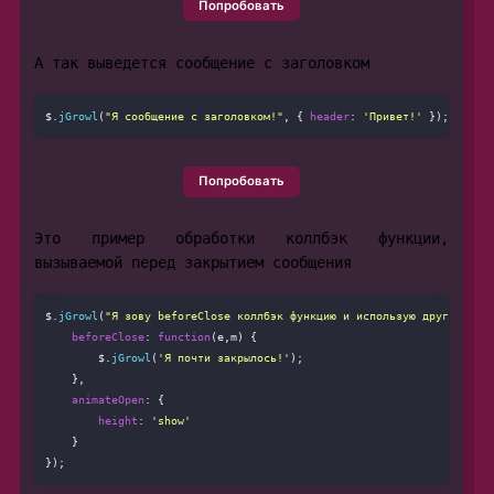
Попробовать
А так выведется сообщение с заголовком
$.
jGrowl
(
"Я сообщение с заголовком!"
, { 
header
: 
'Привет!'
Попробовать
Это пример обработки коллбэк функции,
вызываемой перед закрытием сообщения
$.
jGrowl
(
"Я зову beforeClose коллбэк функцию и использую другую ани
beforeClose
: 
function
(
e,m
) {

        $.
jGrowl
(
'Я почти закрылось!'
);

    },

animateOpen
: {

height
: 
'show'
    }
