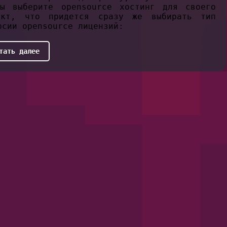
ы выберите opensource хостинг для своего
акт, что придется сразу же выбирать тип
рсии opensource лицензий:
тать далее