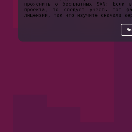
прояснить о бесплатных SVN: Если в
проекта, то следует учесть тот ф
лицензии, так что изучите сначала ве
Чи