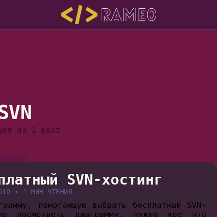
SVN
ция из 1 post
платный SVN-хостинг
010
•
1 МИН ЧТЕНИЯ
грамму, помогающую выбрать бесплатный SVN-
но посмотреть диаграмму, нужно кое что