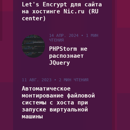
Let's Encrypt для сайта
на хостинге Nic.ru (RU
center)
14 АПР. 2024
•
1 МИН
ЧТЕНИЯ
PHPStorm не
распознает
JQuery
11 АВГ. 2023
•
2 МИН ЧТЕНИЯ
Автоматическое
монтирование файловой
системы с хоста при
запуске виртуальной
машины