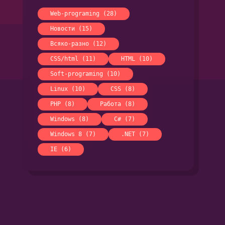
Web-programing (28)
Новости (15)
Всяко-разно (12)
CSS/html (11)
HTML (10)
Soft-programing (10)
Linux (10)
CSS (8)
PHP (8)
Работа (8)
Windows (8)
C# (7)
Windows 8 (7)
.NET (7)
IE (6)