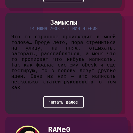
Замыслы
14 ИЮНЯ 2008
•
1 МИН ЧТЕНИЯ
Что то странное происходит в моей
голове… Вроде лето, пора стремиться
на улицу, на пляж, отдыхать,
загорать, расслабляться, а меня что
то пропирает что нибудь написать.
Так как фралас систему oDesk я еще
тестирую, то в голову лезут другие
идеи. Одна из них — это написать
несколько статей-руководств о том
как
Читать далее
RAMe0