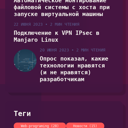
Автоматическое монтирование
файловой системы с хоста при
запуске виртуальной машины
22 ИЮНЯ 2023
•
2 МИН ЧТЕНИЯ
Подключение к VPN IPsec в
Manjaro Linux
20 ИЮНЯ 2023
•
2 МИН ЧТЕНИЯ
Опрос показал, какие
технологии нравятся
(и не нравятся)
разработчикам
Теги
Web-programing (28)
Новости (15)