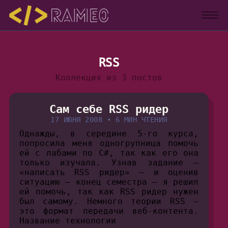
RSS
Коллекция из 3 постов
Сам себе RSS ридер
17 ИЮНЯ 2008
•
6 МИН ЧТЕНИЯ
Однажды, в середине 5-го курса,
попросила меня одногрупница помочь
ей с лабами по C#, так как его она
только изучала. Узнав задание –
«написать RSS ридер» — и оценив
ситуацию – конец семестра – я решил
ей помочь, так как RSS ридер нужен
был самому. Немного теории RSS –
это формат передачи веб-контента.
Название технологии