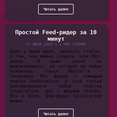
Читать далее
Простой Feed-ридер за 10
минут
15 ИЮНЯ 2008
•
1 МИН ЧТЕНИЯ
Была у меня идея, написать статью,
о том, как можно создать свой RSS-
ридер. Я даже начал ее
реализовывать, но сегодня на хабре
появилась статья Maxter’a —
Генерация RSS фидов с помощью
класса Syndication. В этой статье
рассматривался набор классов
Syndication, для с фидами (Feeds)
RSS и Atom. Благодаря Syndication
можно
Читать далее