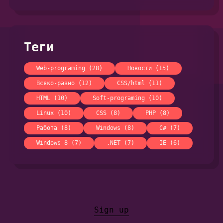
Теги
Web-programing (28)
Новости (15)
Всяко-разно (12)
CSS/html (11)
HTML (10)
Soft-programing (10)
Linux (10)
CSS (8)
PHP (8)
Работа (8)
Windows (8)
C# (7)
Windows 8 (7)
.NET (7)
IE (6)
Sign up