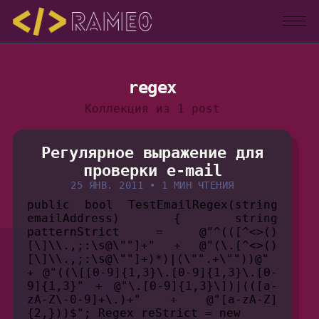
regex
Коллекция из 1 post
Регулярное выражение для
проверки e-mail
25 ЯНВ. 2011
•
1 МИН ЧТЕНИЯ
public bool TestEmailRegex(string
emailAddress) { string
patternStrict = @"^(([^<>()
[\]\\.,;:\s@\""]+" + @"(\.[^<>()
[\]\\.,;:\s@\""]+)*)|(\"".+\""))@"
+ @"((\[[0-9]{1,3}\.[0-9]{1,3}\.[0-
9]{1,3}" + @"\.[0-9]{1,3}\])|(([a-
zA-Z\-0-9]+\.)+" + @"[a-zA-Z]
{2,}))$"; Regex reStrict = new