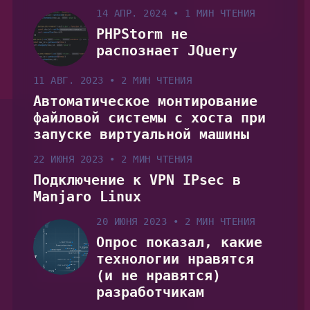
14 АПР. 2024
•
1 МИН ЧТЕНИЯ
PHPStorm не
распознает JQuery
11 АВГ. 2023
•
2 МИН ЧТЕНИЯ
Автоматическое монтирование
файловой системы с хоста при
запуске виртуальной машины
22 ИЮНЯ 2023
•
2 МИН ЧТЕНИЯ
Подключение к VPN IPsec в
Manjaro Linux
20 ИЮНЯ 2023
•
2 МИН ЧТЕНИЯ
Опрос показал, какие
технологии нравятся
(и не нравятся)
разработчикам