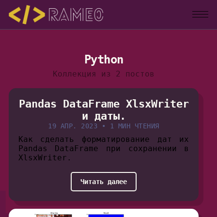
Python
Коллекция из 2 постов
Pandas DataFrame XlsxWriter
и даты.
19 АПР. 2023
•
1 МИН ЧТЕНИЯ
Как сделать форматирование дат их
Pandas DataFrame при сохранении в
XlsxWriter.
Читать далее