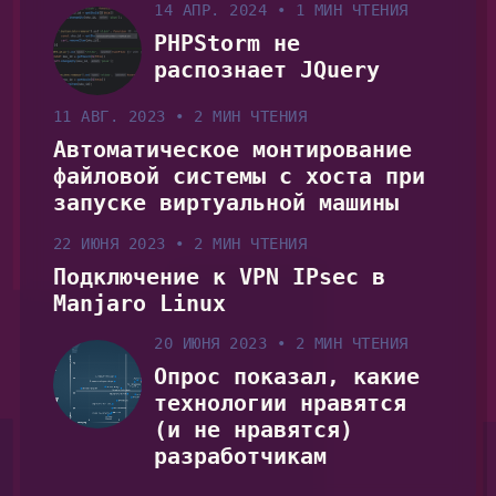
14 АПР. 2024
•
1 МИН ЧТЕНИЯ
PHPStorm не
распознает JQuery
11 АВГ. 2023
•
2 МИН ЧТЕНИЯ
Автоматическое монтирование
файловой системы с хоста при
запуске виртуальной машины
22 ИЮНЯ 2023
•
2 МИН ЧТЕНИЯ
Подключение к VPN IPsec в
Manjaro Linux
20 ИЮНЯ 2023
•
2 МИН ЧТЕНИЯ
Опрос показал, какие
технологии нравятся
(и не нравятся)
разработчикам