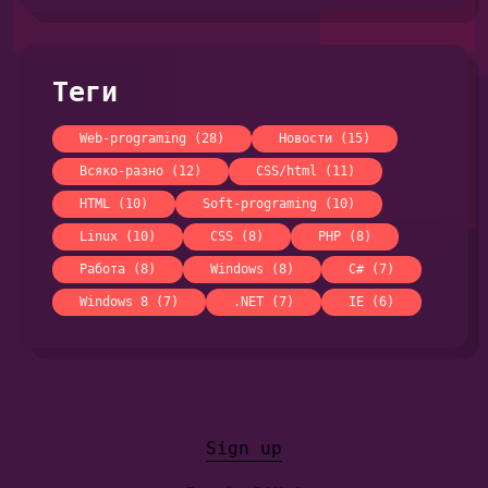
Теги
Web-programing (28)
Новости (15)
Всяко-разно (12)
CSS/html (11)
HTML (10)
Soft-programing (10)
Linux (10)
CSS (8)
PHP (8)
Работа (8)
Windows (8)
C# (7)
Windows 8 (7)
.NET (7)
IE (6)
Sign up