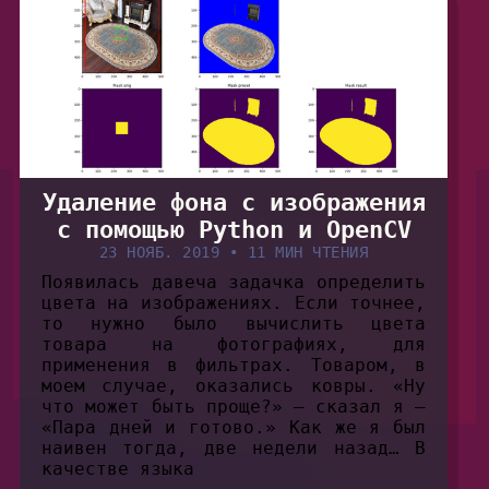
Удаление фона с изображения
с помощью Python и OpenCV
23 НОЯБ. 2019
•
11 МИН ЧТЕНИЯ
Появилась давеча задачка определить
цвета на изображениях. Если точнее,
то нужно было вычислить цвета
товара на фотографиях, для
применения в фильтрах. Товаром, в
моем случае, оказались ковры. «Ну
что может быть проще?» — сказал я —
«Пара дней и готово.» Как же я был
наивен тогда, две недели назад… В
качестве языка