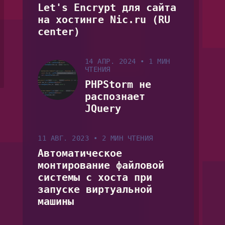
Let's Encrypt для сайта
на хостинге Nic.ru (RU
center)
14 АПР. 2024
•
1 МИН
ЧТЕНИЯ
PHPStorm не
распознает
JQuery
11 АВГ. 2023
•
2 МИН ЧТЕНИЯ
Автоматическое
монтирование файловой
системы с хоста при
запуске виртуальной
машины