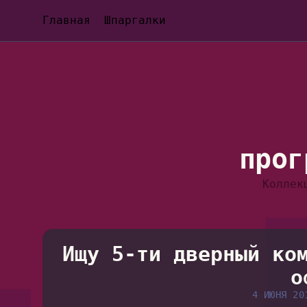
Главная
Шпаргалки
прог
Коллек
Ищу 5-ти дверный ко
о
4 ИЮНЯ 20