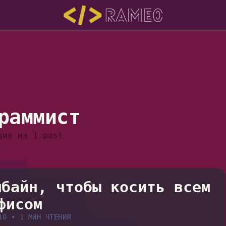
раммист
ция из 1 post
мбайн, чтобы косить всем
фисом
10
•
1 МИН ЧТЕНИЯ