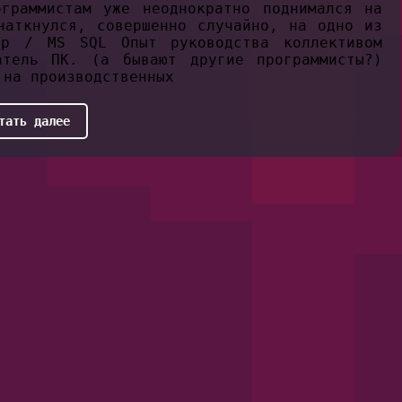
граммистам уже неоднократно поднимался на
наткнулся, совершенно случайно, на одно из
ap / MS SQL Опыт руководства коллективом
атель ПК. (а бывают другие программисты?)
 на производственных
тать далее