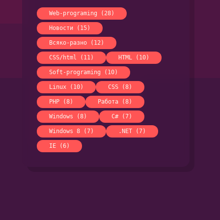
Web-programing (28)
Новости (15)
Всяко-разно (12)
CSS/html (11)
HTML (10)
Soft-programing (10)
Linux (10)
CSS (8)
PHP (8)
Работа (8)
Windows (8)
C# (7)
Windows 8 (7)
.NET (7)
IE (6)