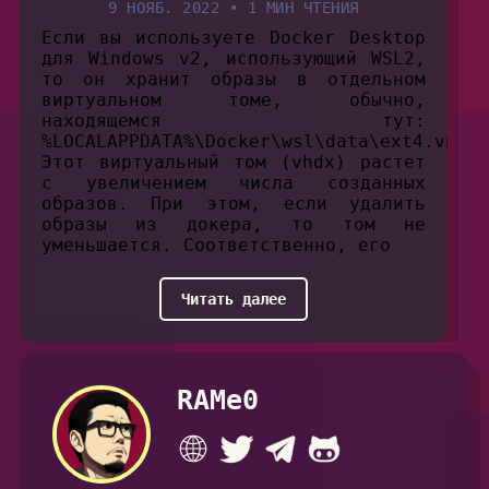
9 НОЯБ. 2022
•
1 МИН ЧТЕНИЯ
Если вы используете Docker Desktop
для Windows v2, использующий WSL2,
то он хранит образы в отдельном
виртуальном томе, обычно,
находящемся тут:
%LOCALAPPDATA%\Docker\wsl\data\ext4.vhdx.
Этот виртуальный том (vhdx) растет
с увеличением числа созданных
образов. При этом, если удалить
образы из докера, то том не
уменьшается. Соответственно, его
Читать далее
RAMe0