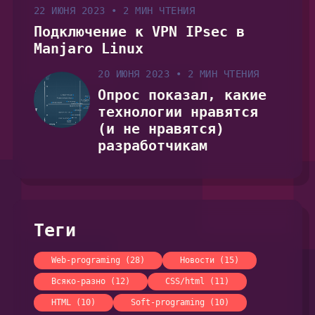
22 ИЮНЯ 2023
•
2 МИН ЧТЕНИЯ
Подключение к VPN IPsec в
Manjaro Linux
20 ИЮНЯ 2023
•
2 МИН ЧТЕНИЯ
Опрос показал, какие
технологии нравятся
(и не нравятся)
разработчикам
Теги
Web-programing (28)
Новости (15)
Всяко-разно (12)
CSS/html (11)
HTML (10)
Soft-programing (10)