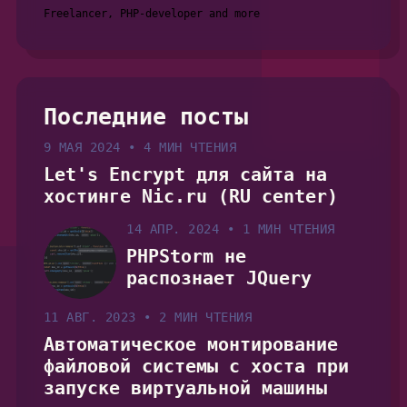
Freelancer, PHP-developer and more
Последние посты
9 МАЯ 2024
•
4 МИН ЧТЕНИЯ
Let's Encrypt для сайта на
хостинге Nic.ru (RU center)
14 АПР. 2024
•
1 МИН ЧТЕНИЯ
PHPStorm не
распознает JQuery
11 АВГ. 2023
•
2 МИН ЧТЕНИЯ
Автоматическое монтирование
файловой системы с хоста при
запуске виртуальной машины