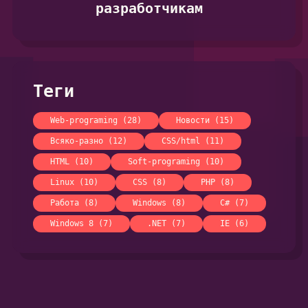
разработчикам
Теги
Web-programing (28)
Новости (15)
Всяко-разно (12)
CSS/html (11)
HTML (10)
Soft-programing (10)
Linux (10)
CSS (8)
PHP (8)
Работа (8)
Windows (8)
C# (7)
Windows 8 (7)
.NET (7)
IE (6)