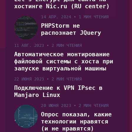
хостинге Nic.ru (RU center)
14 АПР. 2024
•
1 МИН ЧТЕНИЯ
PHPStorm не
распознает JQuery
11 АВГ. 2023
•
2 МИН ЧТЕНИЯ
Автоматическое монтирование
файловой системы с хоста при
запуске виртуальной машины
22 ИЮНЯ 2023
•
2 МИН ЧТЕНИЯ
Подключение к VPN IPsec в
Manjaro Linux
20 ИЮНЯ 2023
•
2 МИН ЧТЕНИЯ
Опрос показал, какие
технологии нравятся
(и не нравятся)