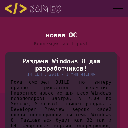
новая ОС
Коллекция из 1 post
Раздача Windows 8 для
разработчиков!
14 СЕНТ. 2011
•
1 МИН ЧТЕНИЯ
Пока смотрел BUILD, по твитеру
пришло радостное известие:
Радостное известие для всех Windows
девелоперов! Завтра, в 7:00 по
Москве, Microsoft начнет раздавать
Developer Preview версию своей
новой операционнй системы Windows
8. Раздаваться будут как 32 так и
64 разрядные версии операционки,