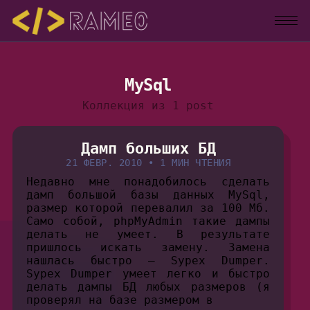
MySql
Коллекция из 1 post
Дамп больших БД
21 ФЕВР. 2010
•
1 МИН ЧТЕНИЯ
Недавно мне понадобилось сделать
дамп большой базы данных MySql,
размер которой перевалил за 100 Мб.
Само собой, phpMyAdmin такие дампы
делать не умеет. В результате
пришлось искать замену. Замена
нашлась быстро — Sypex Dumper.
Sypex Dumper умеет легко и быстро
делать дампы БД любых размеров (я
проверял на базе размером в