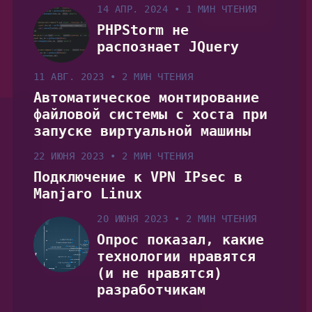
14 АПР. 2024
•
1 МИН ЧТЕНИЯ
PHPStorm не
распознает JQuery
11 АВГ. 2023
•
2 МИН ЧТЕНИЯ
Автоматическое монтирование
файловой системы с хоста при
запуске виртуальной машины
22 ИЮНЯ 2023
•
2 МИН ЧТЕНИЯ
Подключение к VPN IPsec в
Manjaro Linux
20 ИЮНЯ 2023
•
2 МИН ЧТЕНИЯ
Опрос показал, какие
технологии нравятся
(и не нравятся)
разработчикам