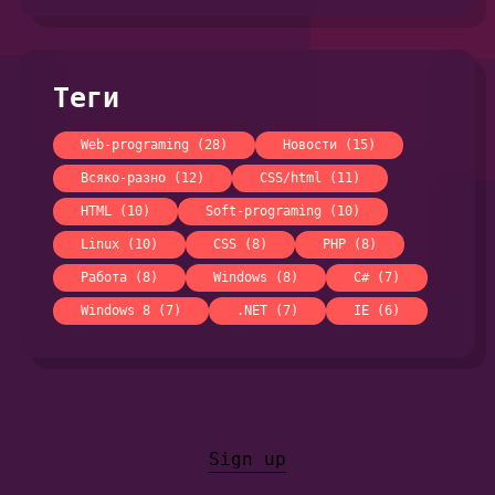
Теги
Web-programing (28)
Новости (15)
Всяко-разно (12)
CSS/html (11)
HTML (10)
Soft-programing (10)
Linux (10)
CSS (8)
PHP (8)
Работа (8)
Windows (8)
C# (7)
Windows 8 (7)
.NET (7)
IE (6)
Sign up