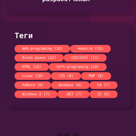
Теги
Web-programing (28)
Новости (15)
Всяко-разно (12)
CSS/html (11)
HTML (10)
Soft-programing (10)
Linux (10)
CSS (8)
PHP (8)
Работа (8)
Windows (8)
C# (7)
Windows 8 (7)
.NET (7)
IE (6)
Sign up