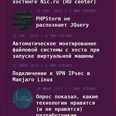
хостинге Nic.ru (RU center)
14 АПР. 2024
•
1 МИН ЧТЕНИЯ
PHPStorm не
распознает JQuery
11 АВГ. 2023
•
2 МИН ЧТЕНИЯ
Автоматическое монтирование
файловой системы с хоста при
запуске виртуальной машины
22 ИЮНЯ 2023
•
2 МИН ЧТЕНИЯ
Подключение к VPN IPsec в
Manjaro Linux
20 ИЮНЯ 2023
•
2 МИН ЧТЕНИЯ
Опрос показал, какие
технологии нравятся
(и не нравятся)
разработчикам