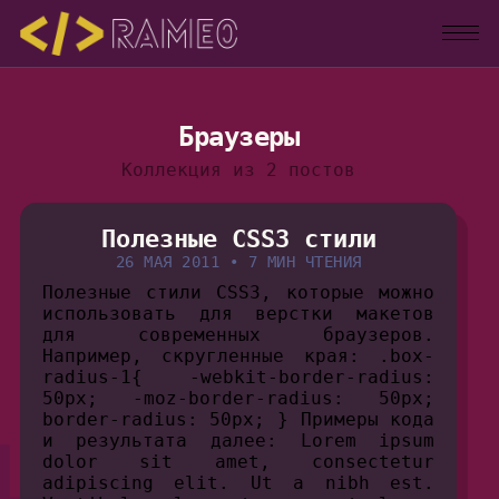
Браузеры
Коллекция из 2 постов
Полезные CSS3 стили
26 МАЯ 2011
•
7 МИН ЧТЕНИЯ
Полезные стили CSS3, которые можно
использовать для верстки макетов
для современных браузеров.
Например, скругленные края: .box-
radius-1{ -webkit-border-radius:
50px; -moz-border-radius: 50px;
border-radius: 50px; } Примеры кода
и результата далее: Lorem ipsum
dolor sit amet, consectetur
adipiscing elit. Ut a nibh est.