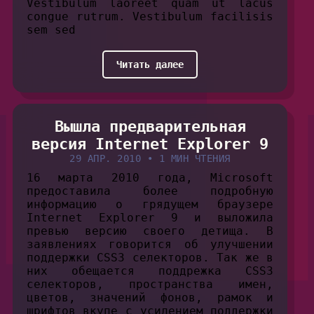
Vestibulum laoreet quam ut lacus
congue rutrum. Vestibulum facilisis
sem sed
Читать далее
Вышла предварительная
версия Internet Explorer 9
29 АПР. 2010
•
1 МИН ЧТЕНИЯ
16 марта 2010 года, Microsoft
предоставила более подробную
информацию о грядущем браузере
Internet Explorer 9 и выложила
превью версию своего детища. В
заявлениях говорится об улучшении
поддержки CSS3 селекторов. Так же в
них обещается поддрежка CSS3
селекторов, пространства имен,
цветов, значений фонов, рамок и
шрифтов вкупе с усилением поддержки