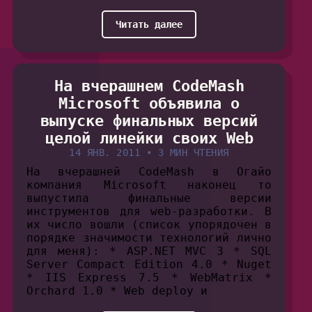
Читать далее
На вчерашнем CodeMash
Microsoft объявила о
выпуске финальных версий
целой линейки своих Web
14 ЯНВ. 2011
•
3 МИН ЧТЕНИЯ
На вчерашней CodeMash в Огайо
компания Microsoft наконец то
выпустила финальные версии
инструментов для web-разработки. В
их число вошли (список упорядочен в
порядке значимости технологий лично
для меня): * ASP.NET MVC 3 * SQL
Server Compact Edition 4.0 * Nuget
* IIS Express 7.5 * WebMatrix *
Orchard 1.0 * Web deploy и