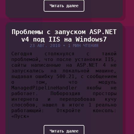
Читать далее
Проблемы с запуском ASP.NET
v4 под IIS на Windows7
23 АВГ. 2010
•
1 МИН ЧТЕНИЯ
Сегодня столкнулся с такой
проблемой, что после установки IIS,
сайты написанные на ASP.NET 4 не
запускались на локальной машине,
выдавая ошибку 500.21, с сообщением
о том, что модуль
ManagedPipelineHandler якобы не
работает. Побороздив просторы
интернета и перепробовав кучу
способов, нашел в итоге 1 реально
работающий: Откройте консоль:
«Пуск»
Читать далее