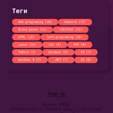
Теги
Web-programing (28)
Новости (15)
Всяко-разно (12)
CSS/html (11)
HTML (10)
Soft-programing (10)
Linux (10)
CSS (8)
PHP (8)
Работа (8)
Windows (8)
C# (7)
Windows 8 (7)
.NET (7)
IE (6)
Sign up
Дизайн
RAMe0
Опубликовано с помощью
Ghost
| Некоторые