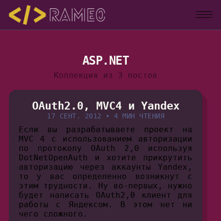
ASP.NET
Коллекция из 3 постов
OAuth2.0, MVC4 и Yandex
17 СЕНТ. 2012
•
4 МИН ЧТЕНИЯ
Если вы разрабатываете проект на
MVC 4 с использованием авторизации
по протоколу OAuth 2,0 используя
DotNetOpenAuth и хотите прикрутить
авторизацию через аккаунты Yandex,
то у вас определенно возникнут с
этим трудности. Ну во-первых, нужно
будет написать OAuth2,0 клиент для
работы с Яндексом. В этом нет ни
чего сложного.