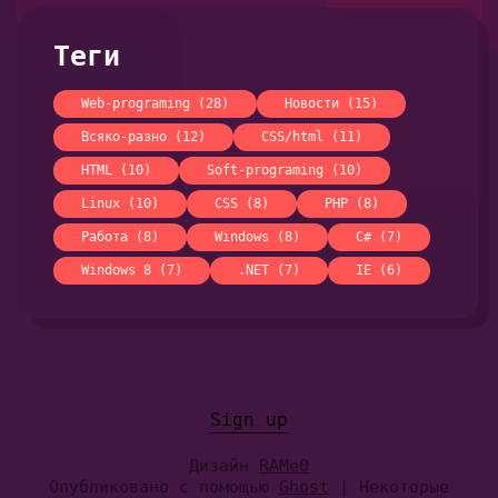
Теги
Web-programing (28)
Новости (15)
Всяко-разно (12)
CSS/html (11)
HTML (10)
Soft-programing (10)
Linux (10)
CSS (8)
PHP (8)
Работа (8)
Windows (8)
C# (7)
Windows 8 (7)
.NET (7)
IE (6)
Sign up
Дизайн
RAMe0
Опубликовано с помощью
Ghost
| Некоторые