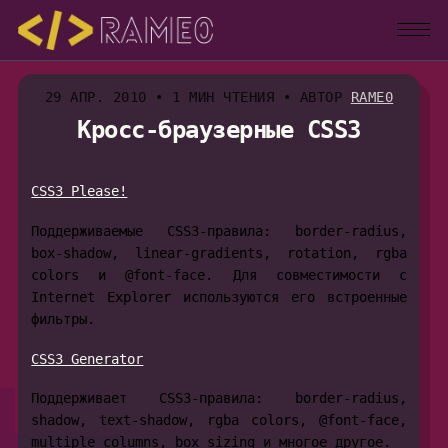
29 АПР. 2010
•
1 МИН ЧТЕНИЯ
•
АВТОР
RAME0
Кросс-браузерные CSS3
CSS3 Please!
Поддерживаемые CSS3-правила: border-radius,
box-shadow, linear-gradients, rotation, rgba
colors и @font-face. Для совместимости с
Internet Explorer используются его встроенные
фильтры.
CSS3 Generator
Поддерживает CSS3-правила: border-radius,
shadow, text-shadow, rgba colors, @font-face,
multiple columns, box sizing и многое другое.