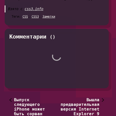
Взято с
css3.info
Теги:
CSS
,
CSS3
,
Заметки
Комментарии
(
)
Выпуск
Вышла
следующего
предварительная
iPhone может
версия Internet
быть сорван
Explorer 9